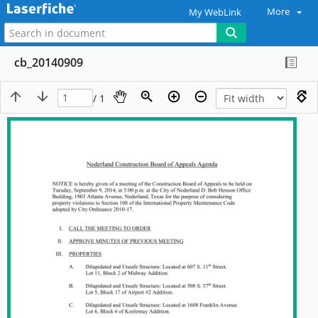
More
My WebLink
cb_20140909
/ 1