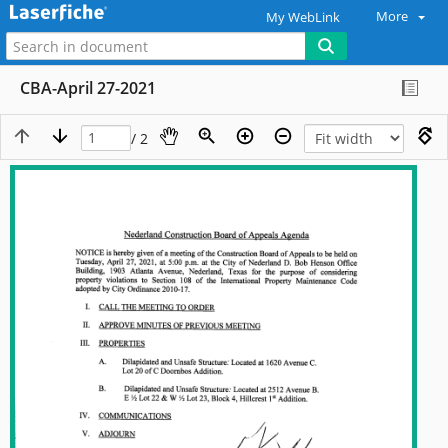
More
My WebLink
CBA-April 27-2021
/ 2