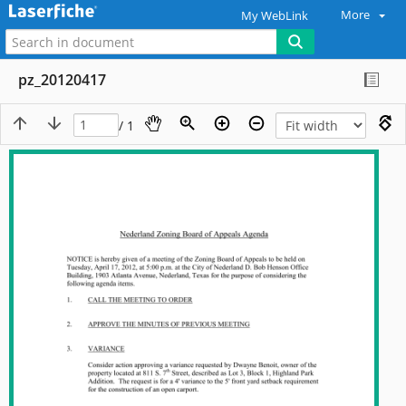
More
My WebLink
pz_20120417
/ 1