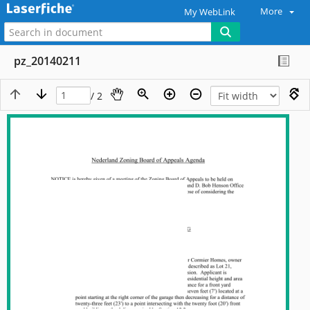
More
My WebLink
pz_20140211
/ 2