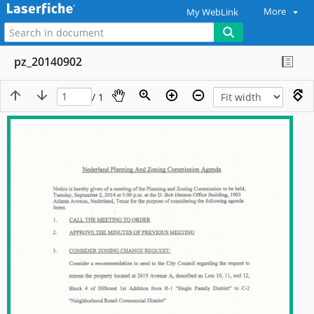
More
My WebLink
pz_20140902
/ 1