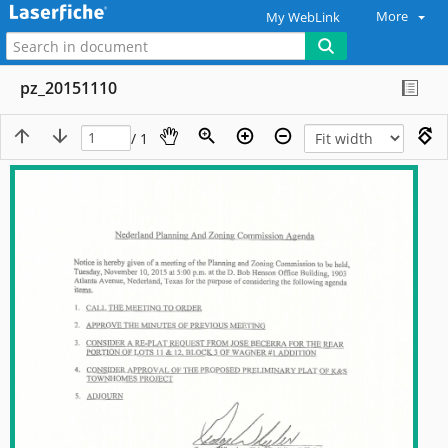
More
My WebLink
pz_20151110
/ 1