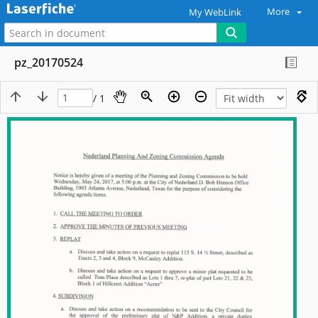
More
My WebLink
pz_20170524
/ 1