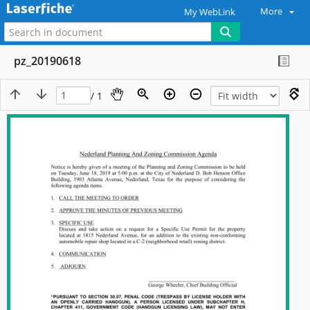
More
My WebLink
pz_20190618
/ 1