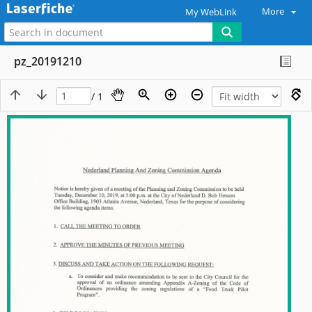
More
My WebLink
pz_20191210
/ 1