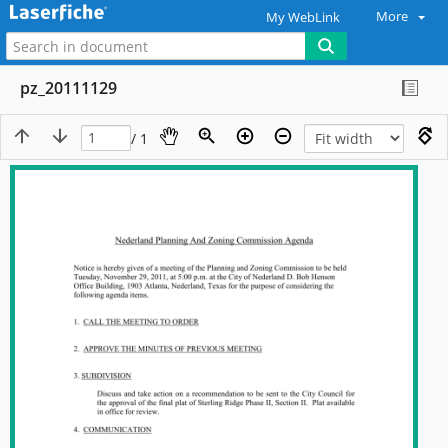
More
My WebLink
pz_20111129
/ 1