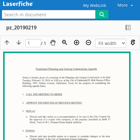
More
My WebLink
pz_20190219
/ 1