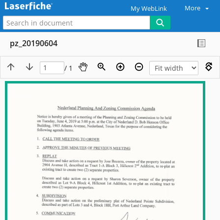
More
My WebLink
pz_20190604
/ 1