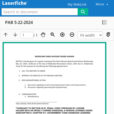
More
My WebLink
PAB 5-22-2024
/ 1